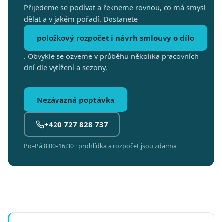
Přijedeme se podívat a řekneme rovnou, co má smysl
dělat a v jakém pořadí. Dostanete
položkový rozpočet i návrh smlouvy o dílo
. Obvykle se ozveme v průběhu několika pracovních
dní dle vytížení a sezony.
Nezávazná poptávka
+420 727 828 737
Po–Pá 8:00–16:30 · prohlídka a rozpočet jsou zdarma