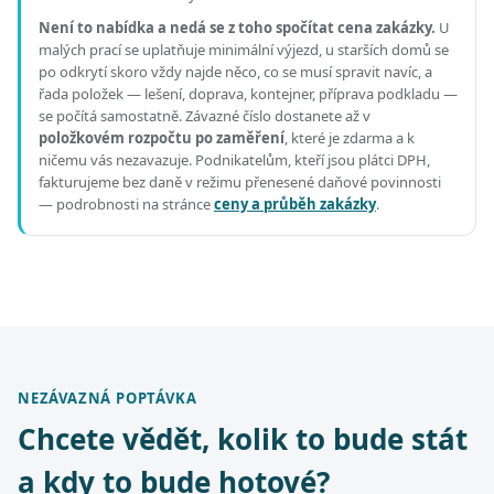
Není to nabídka a nedá se z toho spočítat cena zakázky.
U
malých prací se uplatňuje minimální výjezd, u starších domů se
po odkrytí skoro vždy najde něco, co se musí spravit navíc, a
řada položek — lešení, doprava, kontejner, příprava podkladu —
se počítá samostatně. Závazné číslo dostanete až v
položkovém rozpočtu po zaměření
, které je zdarma a k
ničemu vás nezavazuje. Podnikatelům, kteří jsou plátci DPH,
fakturujeme bez daně v režimu přenesené daňové povinnosti
— podrobnosti na stránce
ceny a průběh zakázky
.
NEZÁVAZNÁ POPTÁVKA
Chcete vědět, kolik to bude stát
a kdy to bude hotové?