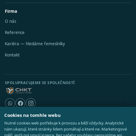
Firma
O nás
Reference
Kariéra — hledáme řemeslníky
Kontakt
SPOLUPRACUJEME SE SPOLEČNOSTÍ
Cookies na tomhle webu
Nutné cookies web potřebuje k provozu a běží vždycky. Analytické
© 2026 Stavební středisko s.r.o. · IČO 08521514 ·
Poradna
·
Kde působíme
nám ukazují, které stránky lidem pomáhají a které ne. Marketingové
·
Realizace
GDPR
·
Cookies
·
Nastavení cookies
·
Mapa webu
měří, jestli má smysl inzerce. Bez vašeho souhlasu nespustíme ani