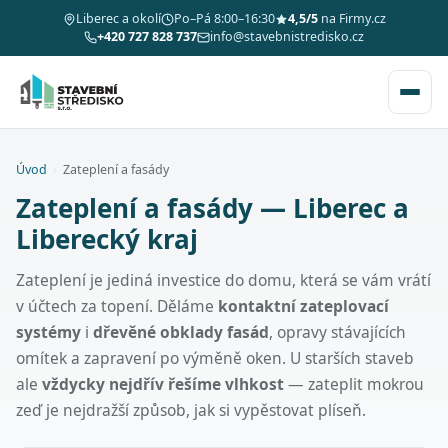
Liberec a okolí
Po–Pá 8:00–16:30
4,5/5
na Firmy.cz
+420 727 828 737
info@stavebnistredisko.cz
Úvod
›
Zateplení a fasády
Zateplení a fasády — Liberec a
Liberecký kraj
Zateplení je jediná investice do domu, která se vám vrátí
v účtech za topení. Děláme
kontaktní zateplovací
systémy
i
dřevěné obklady fasád
, opravy stávajících
omítek a zapravení po výměně oken. U starších staveb
ale
vždycky nejdřív řešíme vlhkost
— zateplit mokrou
zeď je nejdražší způsob, jak si vypěstovat plíseň.