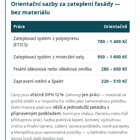
Orientační sazby za zateplení fasády —
bez materiálu
Práce
Orientačně
Zateplovací systém z polystyrenu
780 – 1 400 Kč
(ETICS)
Zateplovací systém z minerální vaty
950 – 1 600 Kč
Finální silikonová nebo silikátová omítka
280 – 650 Kč
Zapravení ostění a špalet
220 – 510 Kč
Ceny jsou
včetně DPH 12 %
.
Zahrnují
jen práci
— materiál se
počítá zvlášť a v rozpočtu ho vidíte jako samostatnou položku.
Dolní hranice platí pro
větší a jednodušší zakázku s
připraveným podkladem
, horní pro malou, členitou nebo hůř
přístupnou práci.
Sazba pokrývá lepení, kotvení, výztužnou
vrstvu a finální úpravu. Lešení, oprava podkladu, nové parapety
a klempířina jsou samostatné položky — u běžného rodinného
domu tvoří další desítky tisíc.