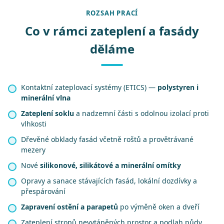
ROZSAH PRACÍ
Co v rámci zateplení a fasády
děláme
Kontaktní zateplovací systémy (ETICS) —
polystyren i
minerální vlna
Zateplení soklu
a nadzemní části s odolnou izolací proti
vlhkosti
Dřevěné obklady fasád včetně roštů a provětrávané
mezery
Nové
silikonové, silikátové a minerální omítky
Opravy a sanace stávajících fasád, lokální dozdívky a
přespárování
Zapravení ostění a parapetů
po výměně oken a dveří
Zateplení stropů nevytápěných prostor a podlah půdy