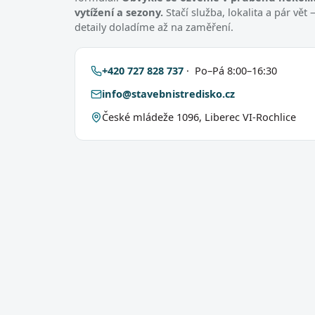
vytížení a sezony.
Stačí služba, lokalita a pár vě
detaily doladíme až na zaměření.
+420 727 828 737
· Po–Pá 8:00–16:30
info@stavebnistredisko.cz
České mládeže 1096, Liberec VI-Rochlice