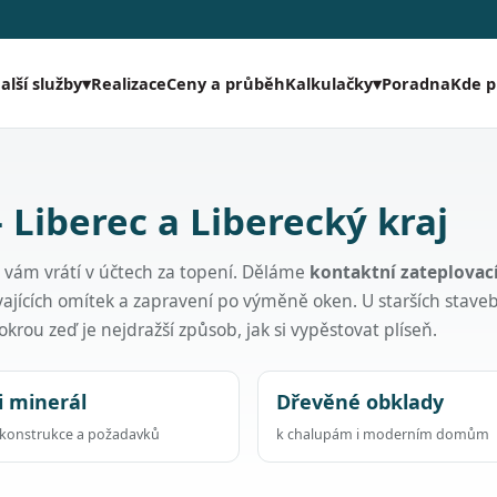
Realizace
Ceny a průběh
Poradna
Kde 
alší služby
▾
Kalkulačky
▾
 Liberec a Liberecký kraj
e vám vrátí v účtech za topení. Děláme
kontaktní zateplovac
vajících omítek a zapravení po výměně oken. U starších staveb
krou zeď je nejdražší způsob, jak si vypěstovat plíseň.
i minerál
Dřevěné obklady
 konstrukce a požadavků
k chalupám i moderním domům