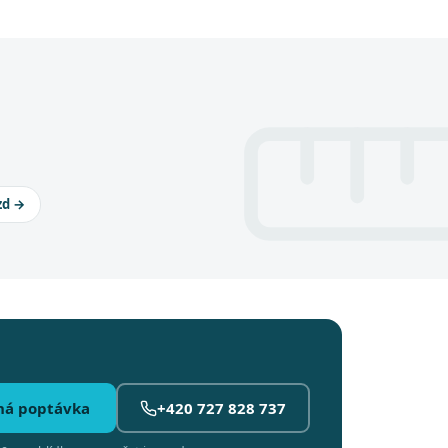
zd →
ná poptávka
+420 727 828 737