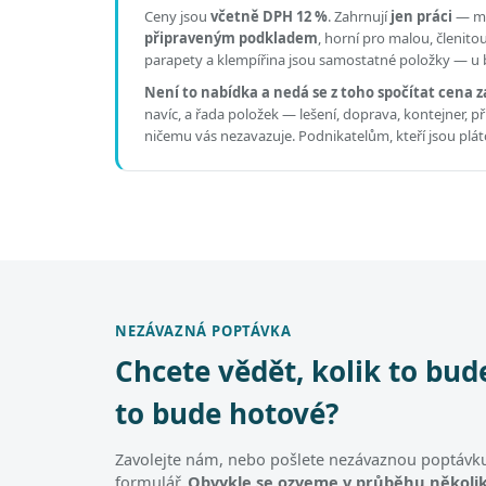
Ceny jsou
včetně DPH 12 %
.
Zahrnují
jen práci
— mat
připraveným podkladem
, horní pro malou, členit
parapety a klempířina jsou samostatné položky — u b
Není to nabídka a nedá se z toho spočítat cena z
navíc, a řada položek — lešení, doprava, kontejner, 
ničemu vás nezavazuje. Podnikatelům, kteří jsou pl
NEZÁVAZNÁ POPTÁVKA
Chcete vědět, kolik to bud
to bude hotové?
Zavolejte nám, nebo pošlete nezávaznou poptávku
formulář.
Obvykle se ozveme v průběhu několik