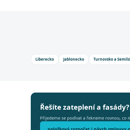
Liberecko
Jablonecko
Turnovsko a Semils
Řešíte zateplení a fasády?
Přijedeme se podívat a řekneme rovnou, co m
položkový rozpočet i návrh smlouvy o