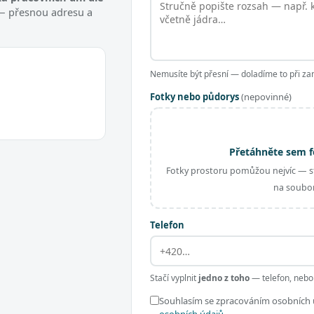
t — přesnou adresu a
Nemusíte být přesní — doladíme to při za
Fotky nebo půdorys
(nepovinné)
Přetáhněte sem f
Fotky prostoru pomůžou nejvíc — st
na soubor
Telefon
Stačí vyplnit
jedno z toho
— telefon, nebo
Souhlasím se zpracováním osobních ú