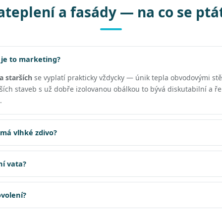
ateplení a fasády — na co se ptá
 je to marketing?
a starších
se vyplatí prakticky vždycky — únik tepla obvodovými st
jších staveb s už dobře izolovanou obálkou to bývá diskutabilní a 
.
 má vlhké zdivo?
ní vata?
ovolení?