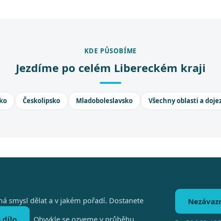
KDE PŮSOBÍME
Jezdíme po celém Libereckém kraji
ko
Českolipsko
Mladoboleslavsko
Všechny oblasti a doje
á smysl dělat a v jakém pořadí. Dostanete
Nezávaz
 dílo
. Obvykle se ozveme v průběhu