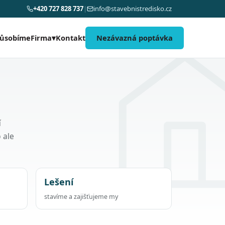
+420 727 828 737
|
info@stavebnistredisko.cz
působíme
Kontakt
Nezávazná poptávka
Firma
▾
í
 ale
Lešení
stavíme a zajišťujeme my