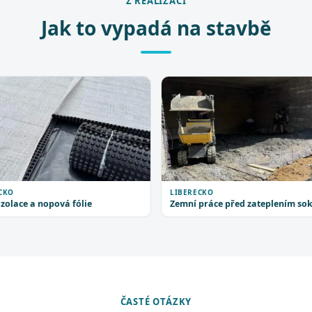
Z REALIZACÍ
Jak to vypadá na stavbě
CKO
LIBERECKO
zolace a nopová fólie
Zemní práce před zateplením sok
ČASTÉ OTÁZKY