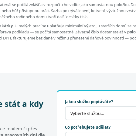
eriál se počítá zvlášť a v rozpočtu ho vidíte jako samostatnou položku.
Dol
ou nebo hůř přístupnou práci.
Sazba pokrývá lepení, kotvení, výztužnou vrstv
ěžného rodinného domu tvoří další desítky tisíc.
akázky.
U malých prací se uplatňuje minimální výjezd, u starších domů se po
příprava podkladu — se počítá samostatně. Závazné číslo dostanete až v
polo
átci DPH, fakturujeme bez daně v režimu přenesené daňové povinnosti — po
e stát a kdy
Jakou službu poptáváte?
Co potřebujete udělat?
 e-mailem či přes
a pracovních dní dle