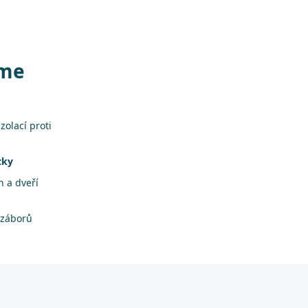
áme
zolací proti
tky
 a dveří
 záborů