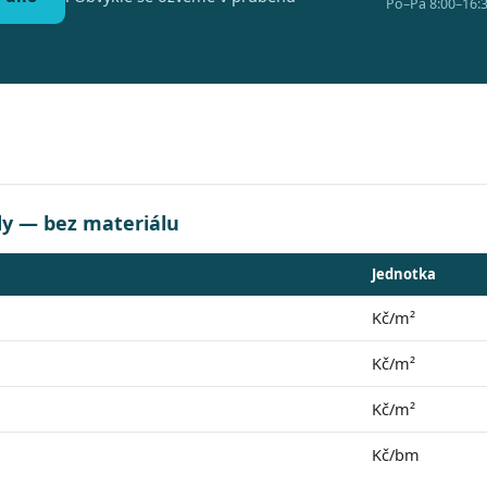
Po–Pá 8:00–16:3
dy — bez materiálu
Jednotka
Kč/m²
Kč/m²
Kč/m²
Kč/bm