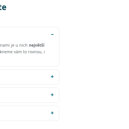
te
ěnami je u nich
největší
řekneme vám to rovnou, i