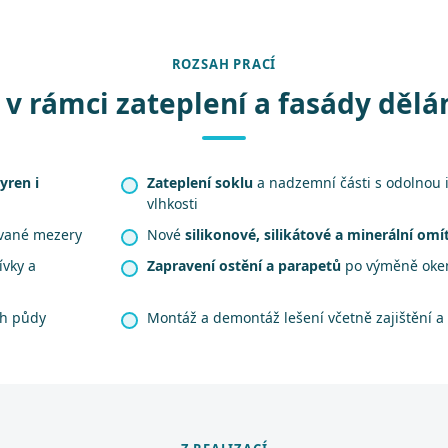
ROZSAH PRACÍ
 v rámci zateplení a fasády děl
yren i
Zateplení soklu
a nadzemní části s odolnou i
vlhkosti
ávané mezery
Nové
silikonové, silikátové a minerální omí
ívky a
Zapravení ostění a parapetů
po výměně oken
ah půdy
Montáž a demontáž lešení včetně zajištění a