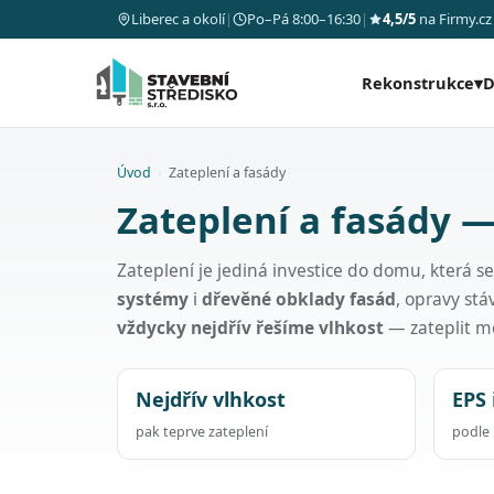
Liberec a okolí
|
Po–Pá 8:00–16:30
|
4,5/5
na Firmy.cz
Rekonstrukce
▾
D
Úvod
›
Zateplení a fasády
Zateplení a fasády —
Zateplení je jediná investice do domu, která s
systémy
i
dřevěné obklady fasád
, opravy stá
vždycky nejdřív řešíme vlhkost
— zateplit mo
Nejdřív vlhkost
EPS 
pak teprve zateplení
podle