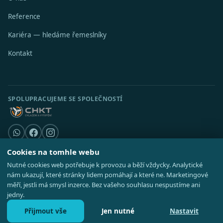
Reference
Kariéra — hledáme řemeslníky
Kontakt
SPOLUPRACUJEME SE SPOLEČNOSTÍ
Cookies na tomhle webu
Nutné cookies web potřebuje k provozu a běží vždycky. Analytické
© 2026 Stavební středisko s.r.o. · IČO 08521514 ·
Poradna
·
Kde působíme
nám ukazují, které stránky lidem pomáhají a které ne. Marketingové
·
Realizace
GDPR
·
Cookies
·
Nastavení cookies
·
Mapa webu
měří, jestli má smysl inzerce. Bez vašeho souhlasu nespustíme ani
jedny.
Přijmout vše
Jen nutné
Nastavit
Zavolat 727 828 737
Nezávazná poptávka
Po–Pá 8:00–16:30