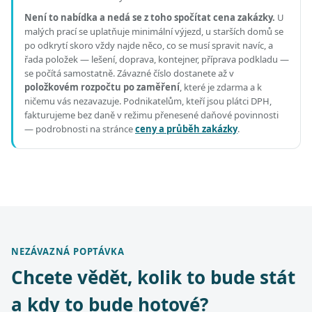
Není to nabídka a nedá se z toho spočítat cena zakázky.
U
malých prací se uplatňuje minimální výjezd, u starších domů se
po odkrytí skoro vždy najde něco, co se musí spravit navíc, a
řada položek — lešení, doprava, kontejner, příprava podkladu —
se počítá samostatně. Závazné číslo dostanete až v
položkovém rozpočtu po zaměření
, které je zdarma a k
ničemu vás nezavazuje. Podnikatelům, kteří jsou plátci DPH,
fakturujeme bez daně v režimu přenesené daňové povinnosti
— podrobnosti na stránce
ceny a průběh zakázky
.
NEZÁVAZNÁ POPTÁVKA
Chcete vědět, kolik to bude stát
a kdy to bude hotové?