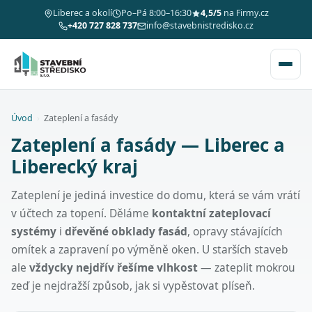
Liberec a okolí
Po–Pá 8:00–16:30
4,5/5
na Firmy.cz
+420 727 828 737
info@stavebnistredisko.cz
Úvod
›
Zateplení a fasády
Zateplení a fasády — Liberec a
Liberecký kraj
Zateplení je jediná investice do domu, která se vám vrátí
v účtech za topení. Děláme
kontaktní zateplovací
systémy
i
dřevěné obklady fasád
, opravy stávajících
omítek a zapravení po výměně oken. U starších staveb
ale
vždycky nejdřív řešíme vlhkost
— zateplit mokrou
zeď je nejdražší způsob, jak si vypěstovat plíseň.