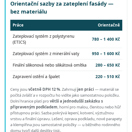
Orientační sazby za zateplení fasády —
bez materiálu
Práce
Orientačně
Zateplovací systém z polystyrenu
780 – 1 400 Kč
(ETICS)
Zateplovací systém z minerální vaty
950 – 1 600 Kč
Finální silikonová nebo silikátová omítka
280 – 650 Kč
Zapravení ostění a špalet
220 – 510 Kč
Ceny jsou
včetně DPH 12 %
.
Zahrnují
jen práci
— materiál se
počítá zvlášť a v rozpočtu ho vidíte jako samostatnou položku.
Dolní hranice platí pro
větší a jednodušší zakázku s
připraveným podkladem
, horní pro malou, členitou nebo hůř
přístupnou práci.
Sazba pokrývá lepení, kotvení, výztužnou
vrstvu a finální úpravu. Lešení, oprava podkladu, nové parapety
a klempířina jsou samostatné položky — u běžného rodinného
domu tvoří další desítky tisíc.