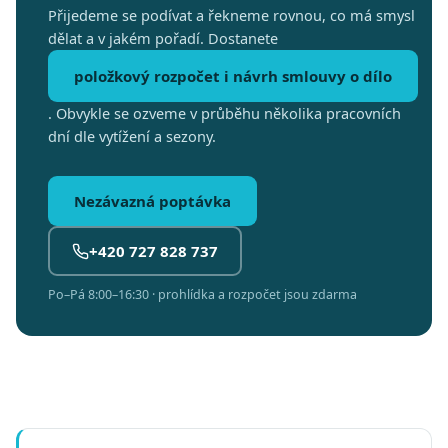
Přijedeme se podívat a řekneme rovnou, co má smysl
dělat a v jakém pořadí. Dostanete
položkový rozpočet i návrh smlouvy o dílo
. Obvykle se ozveme v průběhu několika pracovních
dní dle vytížení a sezony.
Nezávazná poptávka
+420 727 828 737
Po–Pá 8:00–16:30 · prohlídka a rozpočet jsou zdarma