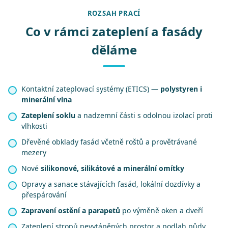
ROZSAH PRACÍ
Co v rámci zateplení a fasády
děláme
Kontaktní zateplovací systémy (ETICS) —
polystyren i
minerální vlna
Zateplení soklu
a nadzemní části s odolnou izolací proti
vlhkosti
Dřevěné obklady fasád včetně roštů a provětrávané
mezery
Nové
silikonové, silikátové a minerální omítky
Opravy a sanace stávajících fasád, lokální dozdívky a
přespárování
Zapravení ostění a parapetů
po výměně oken a dveří
Zateplení stropů nevytápěných prostor a podlah půdy