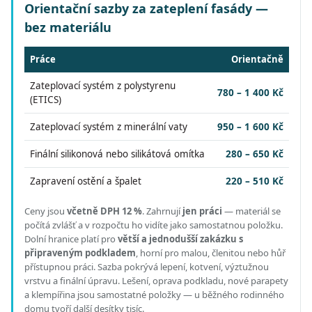
Orientační sazby za zateplení fasády —
bez materiálu
Práce
Orientačně
Zateplovací systém z polystyrenu
780 – 1 400 Kč
(ETICS)
Zateplovací systém z minerální vaty
950 – 1 600 Kč
Finální silikonová nebo silikátová omítka
280 – 650 Kč
Zapravení ostění a špalet
220 – 510 Kč
Ceny jsou
včetně DPH 12 %
.
Zahrnují
jen práci
— materiál se
počítá zvlášť a v rozpočtu ho vidíte jako samostatnou položku.
Dolní hranice platí pro
větší a jednodušší zakázku s
připraveným podkladem
, horní pro malou, členitou nebo hůř
přístupnou práci.
Sazba pokrývá lepení, kotvení, výztužnou
vrstvu a finální úpravu. Lešení, oprava podkladu, nové parapety
a klempířina jsou samostatné položky — u běžného rodinného
domu tvoří další desítky tisíc.