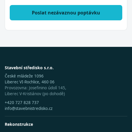
Poslat nezávaznou poptávku
Stavební středisko s.r.o.
České mládeže 1096
Liberec VI-Rochlice, 460 06
Provozovna: Josefinino údolí 145,
Liberec V-Kristiánov (po dohodě)
+420 727 828 737
info@stavebnistredisko.cz
Rekonstrukce