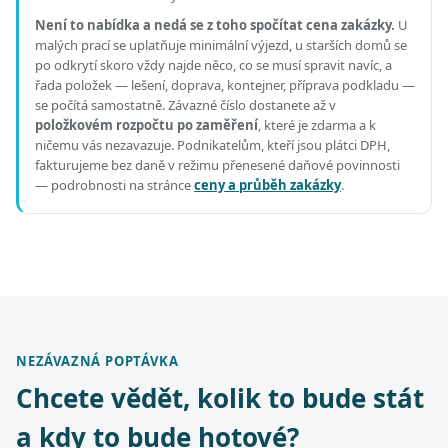
Není to nabídka a nedá se z toho spočítat cena zakázky.
U
malých prací se uplatňuje minimální výjezd, u starších domů se
po odkrytí skoro vždy najde něco, co se musí spravit navíc, a
řada položek — lešení, doprava, kontejner, příprava podkladu —
se počítá samostatně. Závazné číslo dostanete až v
položkovém rozpočtu po zaměření
, které je zdarma a k
ničemu vás nezavazuje. Podnikatelům, kteří jsou plátci DPH,
fakturujeme bez daně v režimu přenesené daňové povinnosti
— podrobnosti na stránce
ceny a průběh zakázky
.
NEZÁVAZNÁ POPTÁVKA
Chcete vědět, kolik to bude stát
a kdy to bude hotové?