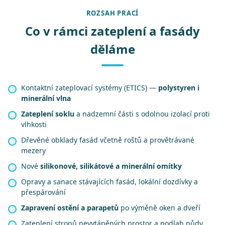
ROZSAH PRACÍ
Co v rámci zateplení a fasády
děláme
Kontaktní zateplovací systémy (ETICS) —
polystyren i
minerální vlna
Zateplení soklu
a nadzemní části s odolnou izolací proti
vlhkosti
Dřevěné obklady fasád včetně roštů a provětrávané
mezery
Nové
silikonové, silikátové a minerální omítky
Opravy a sanace stávajících fasád, lokální dozdívky a
přespárování
Zapravení ostění a parapetů
po výměně oken a dveří
Zateplení stropů nevytápěných prostor a podlah půdy