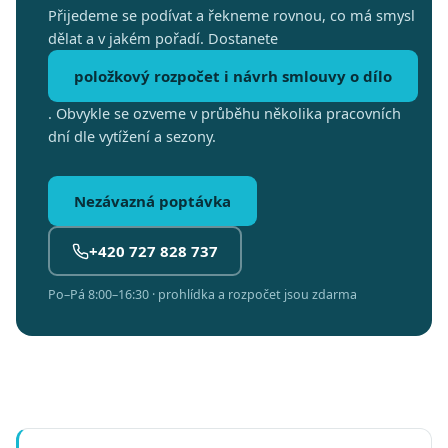
Přijedeme se podívat a řekneme rovnou, co má smysl
dělat a v jakém pořadí. Dostanete
položkový rozpočet i návrh smlouvy o dílo
. Obvykle se ozveme v průběhu několika pracovních
dní dle vytížení a sezony.
Nezávazná poptávka
+420 727 828 737
Po–Pá 8:00–16:30 · prohlídka a rozpočet jsou zdarma