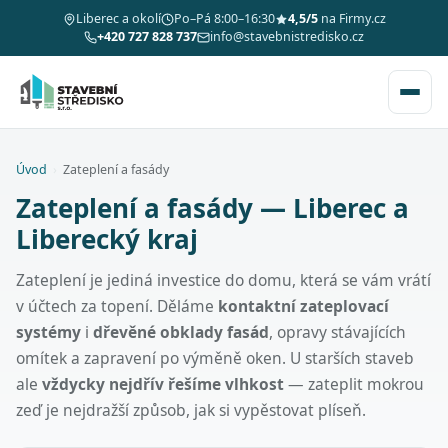
Liberec a okolí
Po–Pá 8:00–16:30
4,5/5
na Firmy.cz
+420 727 828 737
info@stavebnistredisko.cz
Úvod
›
Zateplení a fasády
Zateplení a fasády — Liberec a
Liberecký kraj
Zateplení je jediná investice do domu, která se vám vrátí
v účtech za topení. Děláme
kontaktní zateplovací
systémy
i
dřevěné obklady fasád
, opravy stávajících
omítek a zapravení po výměně oken. U starších staveb
ale
vždycky nejdřív řešíme vlhkost
— zateplit mokrou
zeď je nejdražší způsob, jak si vypěstovat plíseň.